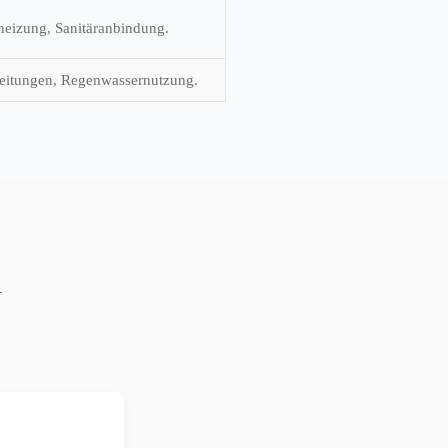
eizung, Sanitäranbindung.
eitungen, Regenwassernutzung.
n