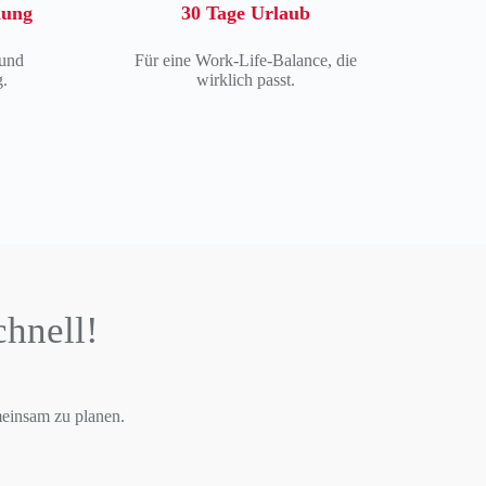
dung
30 Tage Urlaub
 und
Für eine Work-Life-Balance, die
.
wirklich passt.
chnell!
meinsam zu planen.